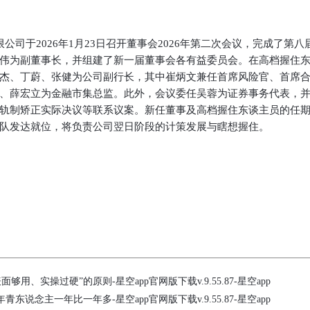
公司于2026年1月23日召开董事会2026年第二次会议，完成了第
伟为副董事长，并组建了新一届董事会各有益委员会。在高档握住东谈
杰、丁蔚、张健为公司副行长，其中崔炳文兼任首席风险官、首席
、薛宏立为金融市集总监。此外，会议委任吴蓉为证券事务代表，
轨制矫正实际决议等联系议案。新任董事及高档握住东谈主员的任
队发达就位，将负责公司翌日阶段的计策发展与瞎想握住。
用、实操过硬”的原则-星空app官网版下载v.9.55.87-星空app
东说念主一年比一年多-星空app官网版下载v.9.55.87-星空app