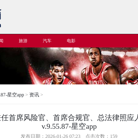
闻
旅游
汽车
电影
87-星空app
>
资讯
>
兼任首席风险官、首席合规官、总法律照应人
v.9.55.87-星空app
发布日期：2026-01-26 07:23 点击次数：159