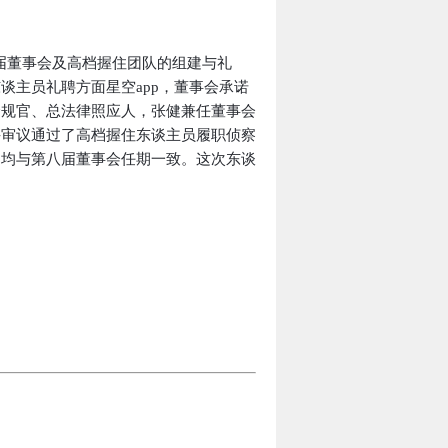
八届董事会及高档握住团队的组建与礼
主员礼聘方面星空app，董事会承诺
合规官、总法律照应人，张健兼任董事会
并审议通过了高档握住东谈主员履职侦察
期均与第八届董事会任期一致。这次东谈