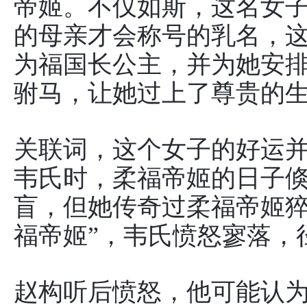
帝姬。不仅如斯，这名女
的母亲才会称号的乳名，
为福国长公主，并为她安
驸马，让她过上了尊贵的
关联词，这个女子的好运
韦氏时，柔福帝姬的日子
盲，但她传奇过柔福帝姬猝
福帝姬”，韦氏愤怒寥落，
赵构听后愤怒，他可能认