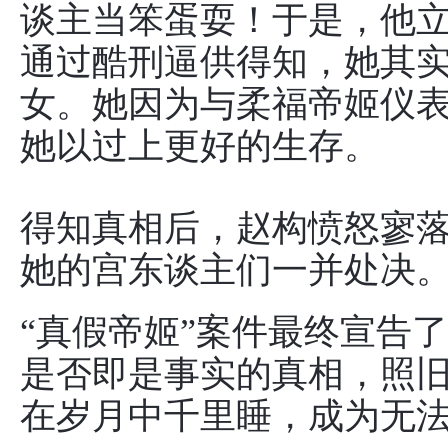
谈主当笨蛋耍！于是，他立
通过酷刑逼供得知，她其
女。她因为与柔福帝姬仪
她以过上更好的生存。
得知真相后，赵构愤怒寥
她的宫东谈主们一并处决
“真假帝姬”案件最终宣告了
是否即是事实的真相，照
在岁月中千里睡，成为无