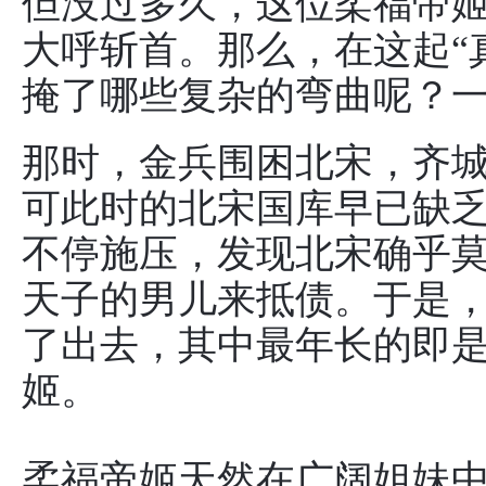
但没过多久，这位柔福帝
大呼斩首。那么，在这起“
掩了哪些复杂的弯曲呢？
那时，金兵围困北宋，齐
可此时的北宋国库早已缺
不停施压，发现北宋确乎
天子的男儿来抵债。于是，
了出去，其中最年长的即
姬。
柔福帝姬天然在广阔姐妹