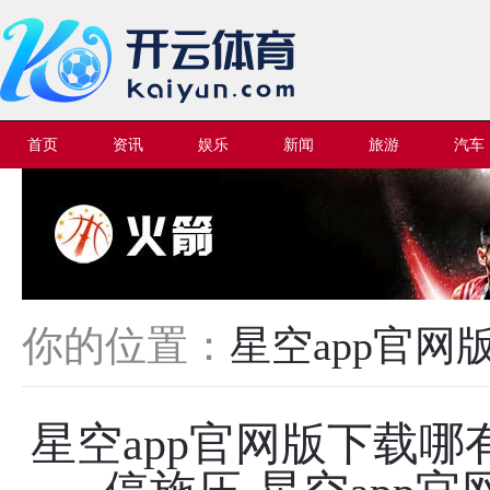
首页
资讯
娱乐
新闻
旅游
汽车
你的位置：
星空app官网版下
星空app官网版下载