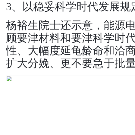
3、以稳妥科学时代发展规
杨裕生院士还示意，能源
顾要津材料和要津科学时
性、大幅度延龟龄命和洽
扩大分娩、更不要急于批