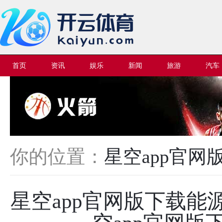
首页
资讯
娱乐
新闻
旅游
汽车
你的位置：
星空app官网版下
星空app官网版下载能