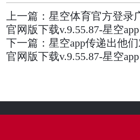
上一篇：
星空体育官方登录广
官网版下载v.9.55.87-星空app
下一篇：
星空app传递出他们
官网版下载v.9.55.87-星空app