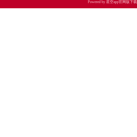
Powered by
星空app官网版下载v.9