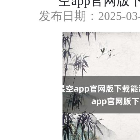
空app官网版下载v
发布日期：2025-03