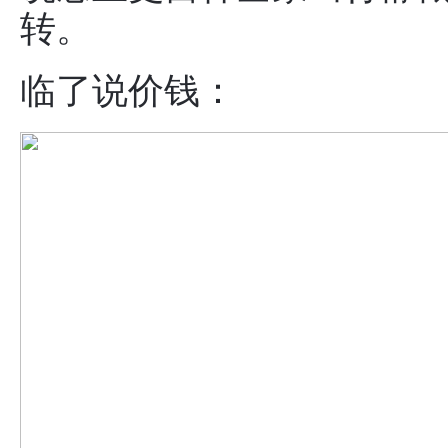
转。
临了说价钱：