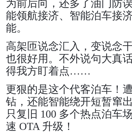
为前后向，还多了油门防误
能领航接济、智能泊车接
能。
高架匝说念汇入，变说念
也很好用。不外说句大真
得我方盯着点……
更狠的是这个代客泊车！
钻，还能智能绕开短暂窜出
只复旧 100 多个热点泊
速 OTA 升级！