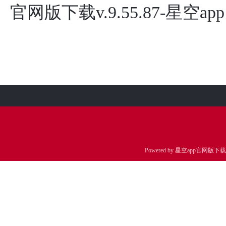
官网版下载v.9.55.87-星空app
Powered by
星空app官网版下载v.9