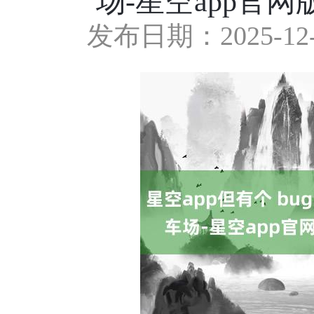
场-星空app官网版下
发布日期：2025-12