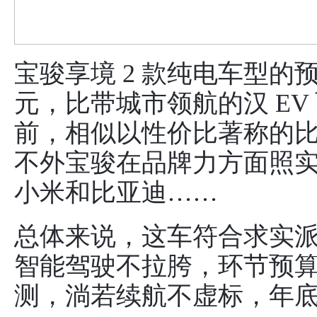
宝骏享境 2 款纯电车型的预售价
元，比带城市领航的汉 EV
前，相似以性价比著称的
不外宝骏在品牌力方面照
小米和比亚迪……
总体来说，这车符合求实
智能驾驶不拉胯，环节预
测，淌若续航不虚标，年