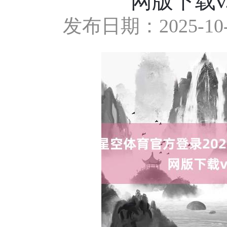
网版下载v.9
发布日期：2025-10