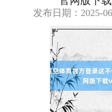
官网版下载v.9
发布日期：2025-06