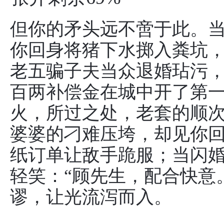
但你的矛头远不啻于此。
你回身将猪下水掷入粪坑
老五骗子夫当众退婚玷污
百两补偿金在城中开了第一
火，所过之处，老套的顺
婆婆的刁难压垮，却见你
纸订单让敌手跪服；当闪
轻笑：“顾先生，配合快意
谬，让光流泻而入。